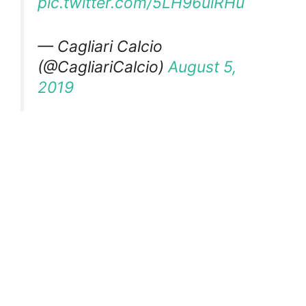
pic.twitter.com/5LH96ulRHu
— Cagliari Calcio
(@CagliariCalcio)
August 5,
2019