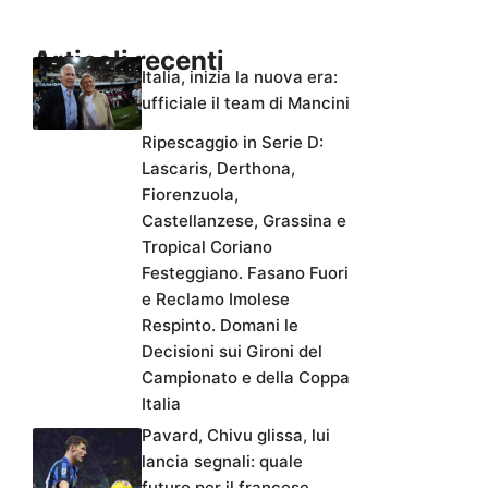
Articoli recenti
Italia, inizia la nuova era:
ufficiale il team di Mancini
Ripescaggio in Serie D:
Lascaris, Derthona,
Fiorenzuola,
Castellanzese, Grassina e
Tropical Coriano
Festeggiano. Fasano Fuori
e Reclamo Imolese
Respinto. Domani le
Decisioni sui Gironi del
Campionato e della Coppa
Italia
Pavard, Chivu glissa, lui
lancia segnali: quale
futuro per il francese