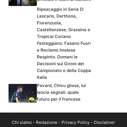
Ripescaggio in Serie D:
Lascaris, Derthona,
Fiorenzuola,
Castellanzese, Grassina e
Tropical Coriano
Festeggiano. Fasano Fuori
e Reclamo Imolese
Respinto. Domani le
Decisioni sui Gironi del
Campionato e della Coppa
Italia
Pavard, Chivu glissa, lui
lancia segnali: quale
futuro per il francese
Chi siamo
-
Redazione
-
Privacy Policy
-
Disclaimer