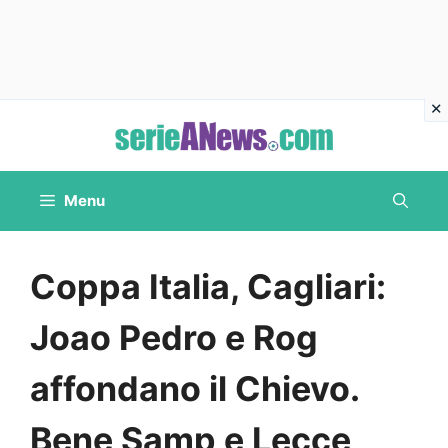
Vai
al
contenuto
Menu
Coppa Italia, Cagliari:
Joao Pedro e Rog
affondano il Chievo.
Bene Samp e Lecce