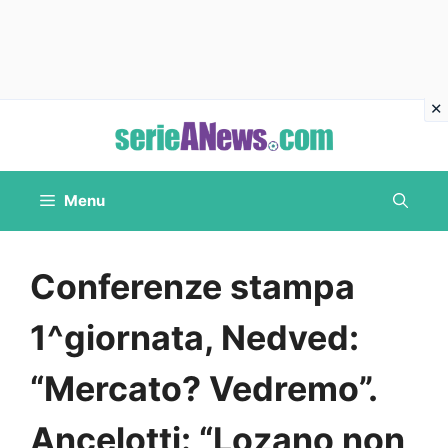
Vai
al
contenuto
Menu
Conferenze stampa
1^giornata, Nedved:
“Mercato? Vedremo”.
Ancelotti: “Lozano non