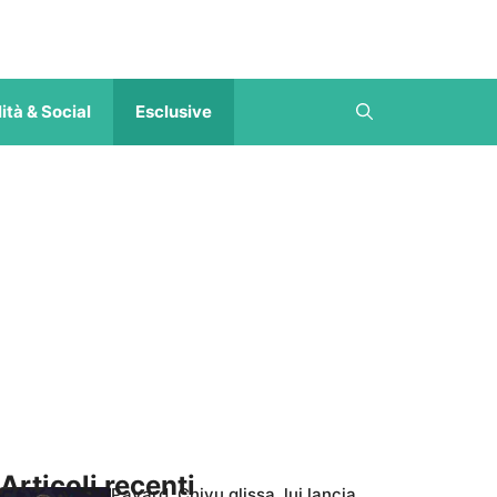
ità & Social
Esclusive
Articoli recenti
Pavard, Chivu glissa, lui lancia