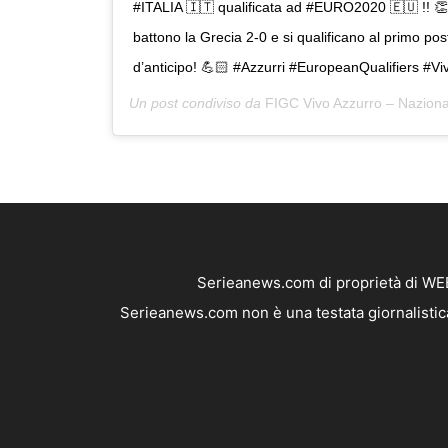
#ITALIA 🇮🇹 qualificata ad #EURO2020 🇪🇺 !! 👏
battono la Grecia 2-0 e si qualificano al primo post
d’anticipo! 💪🏻 #Azzurri #EuropeanQualifiers #V
Un post condiviso da
FIGC Vivo Azzurro – Naziona
Serieanews.com di proprietà di WEB
Serieanews.com non è una testata giornalistica