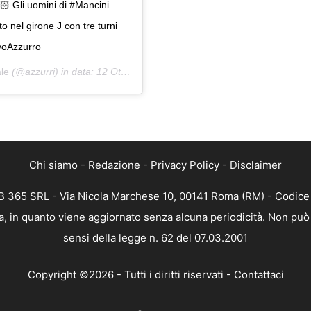
🏻 Gli uomini di #Mancini
o nel girone J con tre turni
ivoAzzurro
le
(@azzurri) in data:
12 Ott 2019 alle ore 1:57 PDT
Chi siamo
-
Redazione
-
Privacy Policy
-
Disclaimer
 365 SRL - Via Nicola Marchese 10, 00141 Roma (RM) - Codice F
, in quanto viene aggiornato senza alcuna periodicità. Non può 
sensi della legge n. 62 del 07.03.2001
Copyright ©2026 - Tutti i diritti riservati -
Contattaci