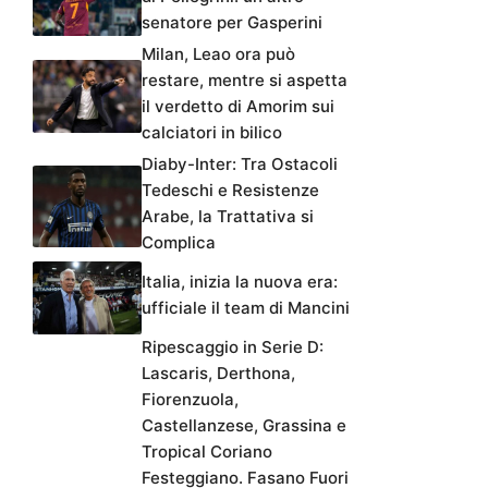
senatore per Gasperini
Milan, Leao ora può
restare, mentre si aspetta
il verdetto di Amorim sui
calciatori in bilico
Diaby-Inter: Tra Ostacoli
Tedeschi e Resistenze
Arabe, la Trattativa si
Complica
Italia, inizia la nuova era:
ufficiale il team di Mancini
Ripescaggio in Serie D:
Lascaris, Derthona,
Fiorenzuola,
Castellanzese, Grassina e
Tropical Coriano
Festeggiano. Fasano Fuori