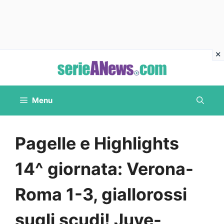
Vai
al
contenuto
Menu
Pagelle e Highlights
14^ giornata: Verona-
Roma 1-3, giallorossi
sugli scudi! Juve-