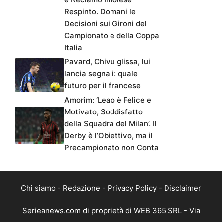
Respinto. Domani le
Decisioni sui Gironi del
Campionato e della Coppa
Italia
Pavard, Chivu glissa, lui
lancia segnali: quale
futuro per il francese
Amorim: ‘Leao è Felice e
Motivato, Soddisfatto
della Squadra del Milan’. Il
Derby è l’Obiettivo, ma il
Precampionato non Conta
Chi siamo
-
Redazione
-
Privacy Policy
-
Disclaimer
Serieanews.com di proprietà di WEB 365 SRL - Via