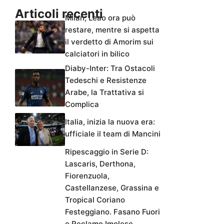
Articoli recenti
Milan, Leao ora può
restare, mentre si aspetta
il verdetto di Amorim sui
calciatori in bilico
Diaby-Inter: Tra Ostacoli
Tedeschi e Resistenze
Arabe, la Trattativa si
Complica
Italia, inizia la nuova era:
ufficiale il team di Mancini
Ripescaggio in Serie D:
Lascaris, Derthona,
Fiorenzuola,
Castellanzese, Grassina e
Tropical Coriano
Festeggiano. Fasano Fuori
e Reclamo Imolese