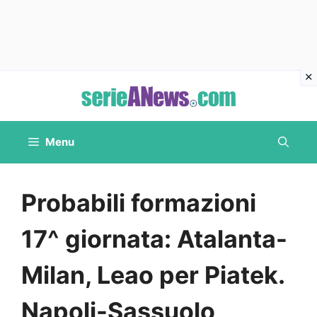
Vai
al
contenuto
Menu
Probabili formazioni
17^ giornata: Atalanta-
Milan, Leao per Piatek.
Napoli-Sassuolo,