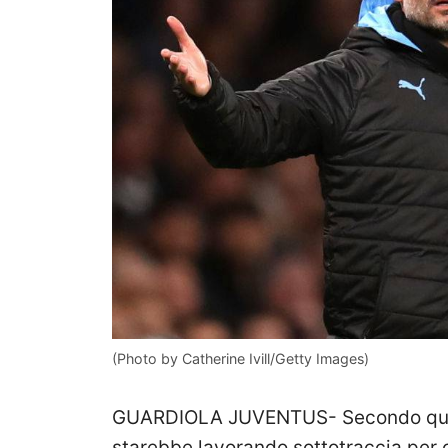
(Photo by Catherine Ivill/Getty Images)
GUARDIOLA JUVENTUS- Secondo qua
starebbe lavorando sottotraccia per 