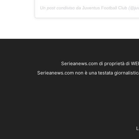
Un post condiviso da
Juventus Football Club
(@juv
Serieanews.com di proprietà di WEB
Serieanews.com non è una testata giornalistica
L