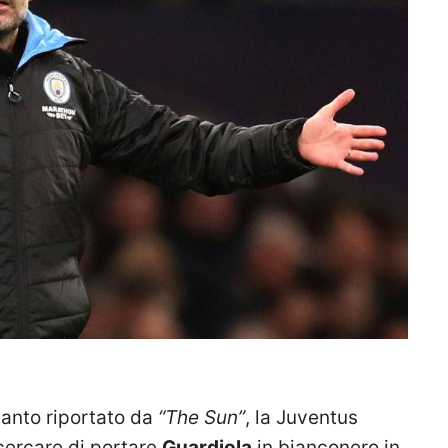
nto riportato da
“The Sun”
, la Juventus
cercare di portare
Guardiola
in bianconero in