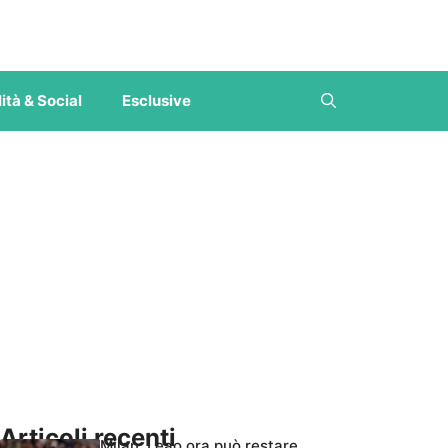
ità & Social
Esclusive
Articoli recenti
Milan, Leao ora può restare,