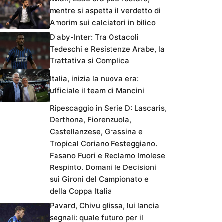
mentre si aspetta il verdetto di
Amorim sui calciatori in bilico
Diaby-Inter: Tra Ostacoli
Tedeschi e Resistenze Arabe, la
Trattativa si Complica
Italia, inizia la nuova era:
ufficiale il team di Mancini
Ripescaggio in Serie D: Lascaris,
Derthona, Fiorenzuola,
Castellanzese, Grassina e
Tropical Coriano Festeggiano.
Fasano Fuori e Reclamo Imolese
Respinto. Domani le Decisioni
sui Gironi del Campionato e
della Coppa Italia
Pavard, Chivu glissa, lui lancia
segnali: quale futuro per il