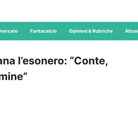
mercato
Fantacalcio
Opinioni & Rubriche
Attual
ana l’esonero: “Conte,
rmine”