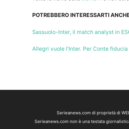
POTREBBERO INTERESSARTI ANCHE
Sassuolo-Inter, il match analyst in
Allegri vuole l’Inter. Per Conte fiduci
Serieanews.com di proprietà di WEB
Serieanews.com non è una testata giornalistica