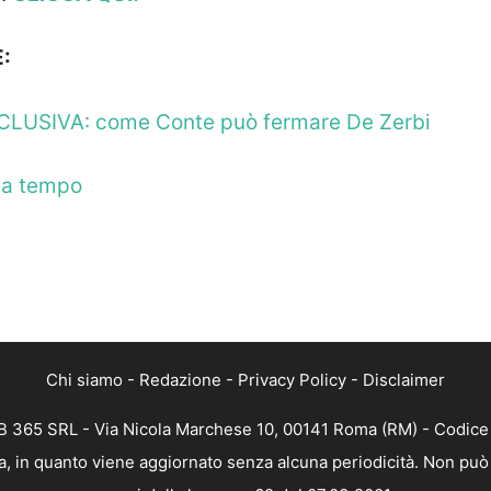
:
 ESCLUSIVA: come Conte può fermare De Zerbi
a a tempo
Chi siamo
-
Redazione
-
Privacy Policy
-
Disclaimer
 365 SRL - Via Nicola Marchese 10, 00141 Roma (RM) - Codice F
, in quanto viene aggiornato senza alcuna periodicità. Non può 