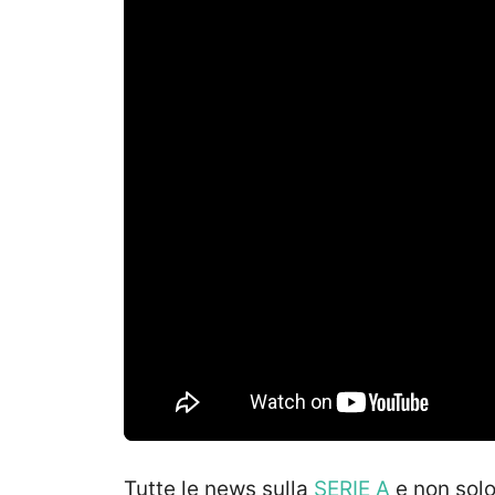
Tutte le news sulla
SERIE A
e non sol