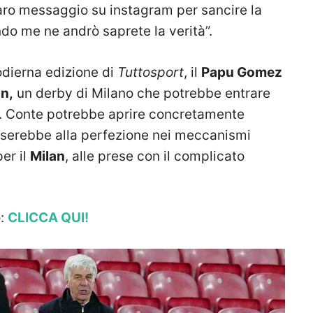
iaro messaggio su instagram per sancire la
do me ne andrò saprete la verità”.
odierna edizione di
Tuttosport
, il
Papu Gomez
an,
un derby di Milano che potrebbe entrare
e. Conte potrebbe aprire concretamente
 sposerebbe alla perfezione nei meccanismi
er il
Milan
, alle prese con il complicato
o:
CLICCA QUI!