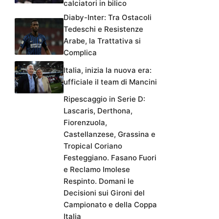
calciatori in bilico
Diaby-Inter: Tra Ostacoli
Tedeschi e Resistenze
Arabe, la Trattativa si
Complica
Italia, inizia la nuova era:
ufficiale il team di Mancini
Ripescaggio in Serie D:
Lascaris, Derthona,
Fiorenzuola,
Castellanzese, Grassina e
Tropical Coriano
Festeggiano. Fasano Fuori
e Reclamo Imolese
Respinto. Domani le
Decisioni sui Gironi del
Campionato e della Coppa
Italia