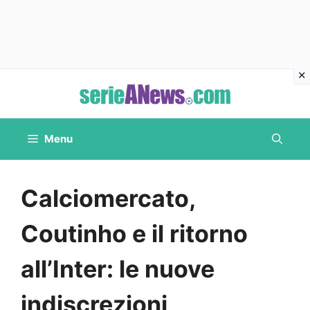
Vai
al
contenuto
Menu
Calciomercato,
Coutinho e il ritorno
all’Inter: le nuove
indiscrezioni