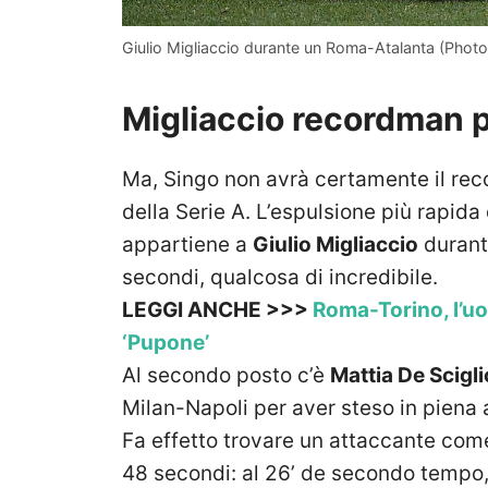
Giulio Migliaccio durante un Roma-Atalanta (Pho
Migliaccio recordman p
Ma, Singo non avrà certamente il reco
della Serie A. L’espulsione più rapid
appartiene a
Giulio Migliaccio
duran
secondi, qualcosa di incredibile.
LEGGI ANCHE >>>
Roma-Torino, l’uo
‘Pupone’
Al secondo posto c’è
Mattia
De Scigli
Milan-Napoli
per aver steso in piena
Fa effetto trovare un attaccante co
48 secondi:
al 26’ de secondo tempo,