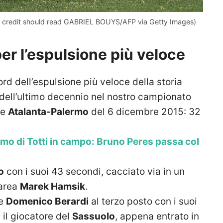
to credit should read GABRIEL BOUYS/AFP via Getty Images)
er l’espulsione più veloce
rd dell’espulsione più veloce della storia
a dell’ultimo decennio nel nostro campionato
te
Atalanta-Palermo
del 6 dicembre 2015: 32
mo di Totti in campo: Bruno Peres passa col
o
con i suoi 43 secondi, cacciato via in un
 area
Marek Hamsik
.
me
Domenico
Berardi
al terzo posto con i suoi
 il giocatore del
Sassuolo
, appena entrato in