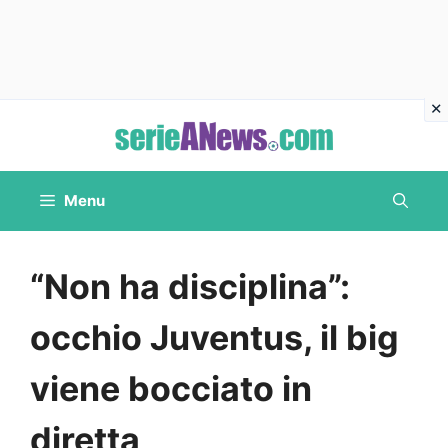
Vai
al
contenuto
Menu
“Non ha disciplina”:
occhio Juventus, il big
viene bocciato in
diretta