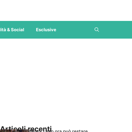
ità & Social
Esclusive
Articoli recenti
Milan, Leao ora può restare,