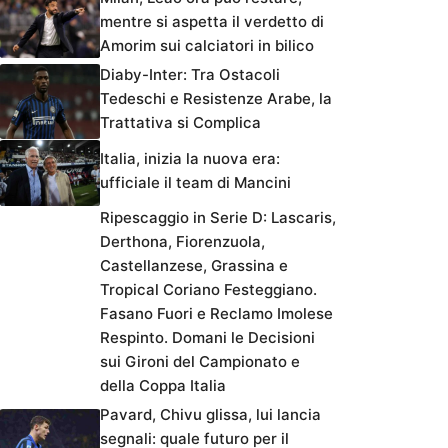
mentre si aspetta il verdetto di
Amorim sui calciatori in bilico
Diaby-Inter: Tra Ostacoli
Tedeschi e Resistenze Arabe, la
Trattativa si Complica
Italia, inizia la nuova era:
ufficiale il team di Mancini
Ripescaggio in Serie D: Lascaris,
Derthona, Fiorenzuola,
Castellanzese, Grassina e
Tropical Coriano Festeggiano.
Fasano Fuori e Reclamo Imolese
Respinto. Domani le Decisioni
sui Gironi del Campionato e
della Coppa Italia
Pavard, Chivu glissa, lui lancia
segnali: quale futuro per il