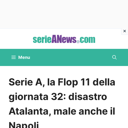
Vai
al
contenuto
Menu
Serie A, la Flop 11 della
giornata 32: disastro
Atalanta, male anche il
Napoli