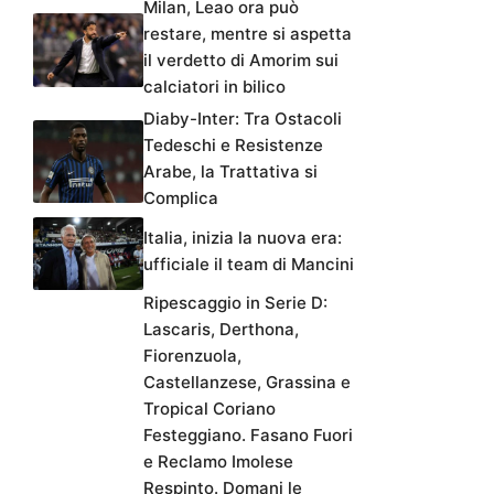
Milan, Leao ora può
restare, mentre si aspetta
il verdetto di Amorim sui
calciatori in bilico
Diaby-Inter: Tra Ostacoli
Tedeschi e Resistenze
Arabe, la Trattativa si
Complica
Italia, inizia la nuova era:
ufficiale il team di Mancini
Ripescaggio in Serie D:
Lascaris, Derthona,
Fiorenzuola,
Castellanzese, Grassina e
Tropical Coriano
Festeggiano. Fasano Fuori
e Reclamo Imolese
Respinto. Domani le