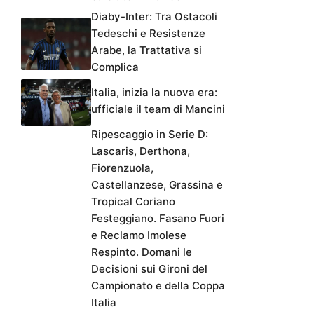
Diaby-Inter: Tra Ostacoli
Tedeschi e Resistenze
Arabe, la Trattativa si
Complica
Italia, inizia la nuova era:
ufficiale il team di Mancini
Ripescaggio in Serie D:
Lascaris, Derthona,
Fiorenzuola,
Castellanzese, Grassina e
Tropical Coriano
Festeggiano. Fasano Fuori
e Reclamo Imolese
Respinto. Domani le
Decisioni sui Gironi del
Campionato e della Coppa
Italia