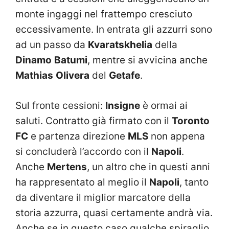
monte ingaggi nel frattempo cresciuto
eccessivamente. In entrata gli azzurri sono
ad un passo da
Kvaratskhelia
della
Dinamo
Batumi
, mentre si avvicina anche
Mathias
Olivera
del
Getafe
.
Sul fronte cessioni:
Insigne
è ormai ai
saluti. Contratto già firmato con il
Toronto
FC
e partenza direzione
MLS
non appena
si concluderà l’accordo con il
Napoli
.
Anche
Mertens
, un altro che in questi anni
ha rappresentato al meglio il
Napoli
, tanto
da diventare il miglior marcatore della
storia azzurra, quasi certamente andrà via.
Anche se in questo caso qualche spiraglio