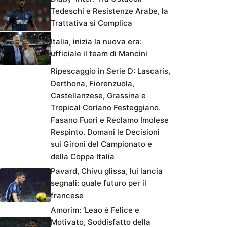
Tedeschi e Resistenze Arabe, la
Trattativa si Complica
Italia, inizia la nuova era:
ufficiale il team di Mancini
Ripescaggio in Serie D: Lascaris,
Derthona, Fiorenzuola,
Castellanzese, Grassina e
Tropical Coriano Festeggiano.
Fasano Fuori e Reclamo Imolese
Respinto. Domani le Decisioni
sui Gironi del Campionato e
della Coppa Italia
Pavard, Chivu glissa, lui lancia
segnali: quale futuro per il
francese
Amorim: ‘Leao è Felice e
Motivato, Soddisfatto della