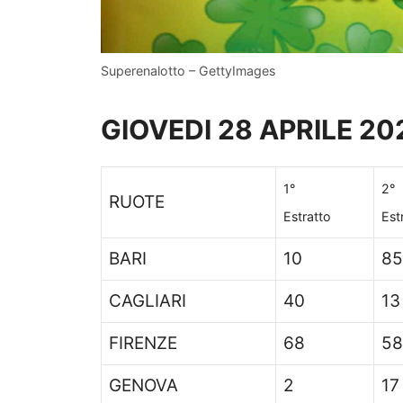
Superenalotto – GettyImages
GIOVEDI 28 APRILE 20
1°
2°
RUOTE
Estratto
Est
BARI
10
85
CAGLIARI
40
13
FIRENZE
68
58
GENOVA
2
17