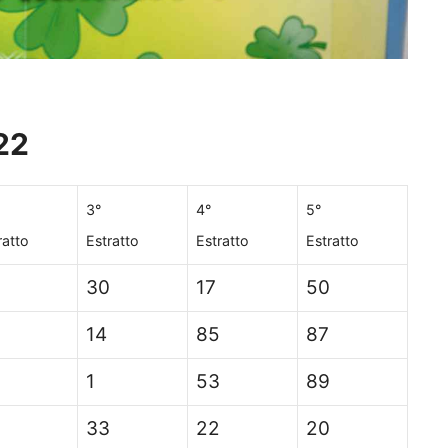
22
3°
4°
5°
ratto
Estratto
Estratto
Estratto
30
17
50
14
85
87
1
53
89
33
22
20