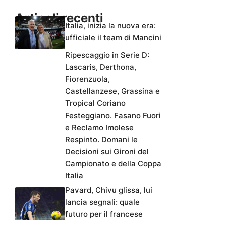
Articoli recenti
Italia, inizia la nuova era:
ufficiale il team di Mancini
Ripescaggio in Serie D:
Lascaris, Derthona,
Fiorenzuola,
Castellanzese, Grassina e
Tropical Coriano
Festeggiano. Fasano Fuori
e Reclamo Imolese
Respinto. Domani le
Decisioni sui Gironi del
Campionato e della Coppa
Italia
Pavard, Chivu glissa, lui
lancia segnali: quale
futuro per il francese