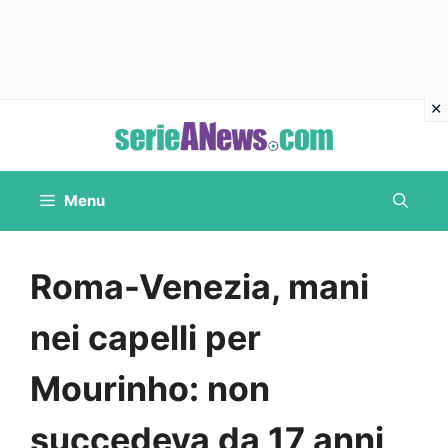
Vai
al
contenuto
Menu
Roma-Venezia, mani
nei capelli per
Mourinho: non
succedeva da 17 anni