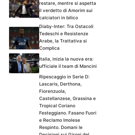
restare, mentre si aspetta
il verdetto di Amorim sui
calciatori in bilico
Diaby-Inter: Tra Ostacoli
Tedeschi e Resistenze
Arabe, la Trattativa si
Complica
Italia, inizia la nuova era:
ufficiale il team di Mancini
Ripescaggio in Serie D:
Lascaris, Derthona,
Fiorenzuola,
Castellanzese, Grassina e
Tropical Coriano
Festeggiano. Fasano Fuori
e Reclamo Imolese
Respinto. Domani le
Decisioni sui Gironi del