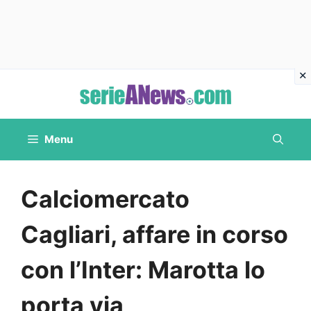
Vai
al
contenuto
Menu
Calciomercato
Cagliari, affare in corso
con l’Inter: Marotta lo
porta via