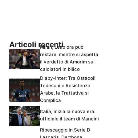
Articoli recenti
Milan, Leao ora può
restare, mentre si aspetta
il verdetto di Amorim sui
calciatori in bilico
Diaby-Inter: Tra Ostacoli
Tedeschi e Resistenze
Arabe, la Trattativa si
Complica
Italia, inizia la nuova era:
ufficiale il team di Mancini
Ripescaggio in Serie D:
Lascaris, Derthona,