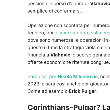
cessione in corso d’opera di
Vlahovic
semplice di confermarsi.
Operazione non scontata per numerosi 
tecnico, poi
le voci smentite sulla ce
dove sono numerose le operazioni in e
queste ultime la strategia viola è chi
rinuncia a
Vlahovic
lo scorso gennaio:
offerte economiche ritenute congrue.
Sarà così per
Nikola
Milenkovic
, non
2023, e sarà così anche per giocatori o
Come ad esempio
Erick
Pulgar
.
Corinthians-Pulgar? La