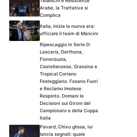
Tedeschi e Resistenze
Arabe, la Trattativa si
Complica
Italia, inizia la nuova era:
ufficiale il team di Mancini
Ripescaggio in Serie D:
Lascaris, Derthona,
Fiorenzuola,
Castellanzese, Grassina e
Tropical Coriano
Festeggiano. Fasano Fuori
e Reclamo Imolese
Respinto. Domani le
Decisioni sui Gironi del
Campionato e della Coppa
Italia
Pavard, Chivu glissa, lui
lancia segnali: quale