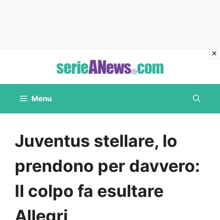
Vai
al
contenuto
Menu
Juventus stellare, lo
prendono per davvero:
Il colpo fa esultare
Allegri