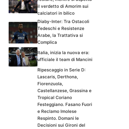
il verdetto di Amorim sui
calciatori in bilico
Diaby-Inter: Tra Ostacoli
Tedeschi e Resistenze
Arabe, la Trattativa si
Complica
Italia, inizia la nuova era:
ufficiale il team di Mancini
Ripescaggio in Serie D:
Lascaris, Derthona,
Fiorenzuola,
Castellanzese, Grassina e
Tropical Coriano
Festeggiano. Fasano Fuori
e Reclamo Imolese
Respinto. Domani le
Decisioni sui Gironi del