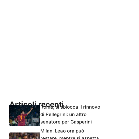
Articoli recenti
Roma, si sblocca il rinnovo
di Pellegrini: un altro
senatore per Gasperini
Milan, Leao ora può
restare, mentre si aspetta