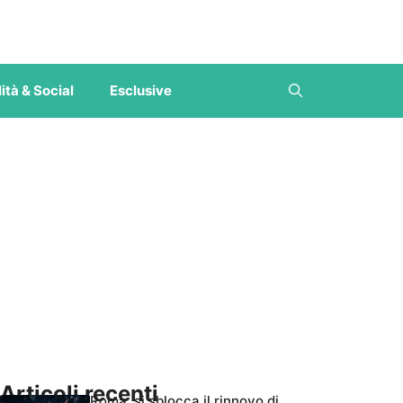
ità & Social
Esclusive
Articoli recenti
Roma, si sblocca il rinnovo di