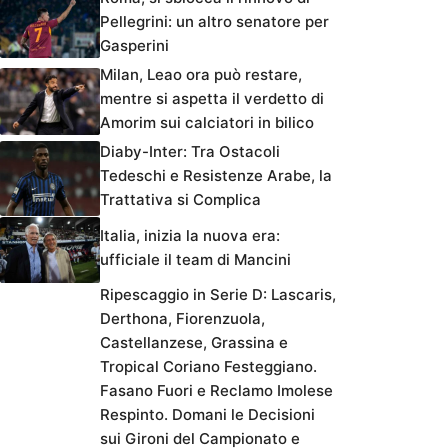
Pellegrini: un altro senatore per
Gasperini
Milan, Leao ora può restare,
mentre si aspetta il verdetto di
Amorim sui calciatori in bilico
Diaby-Inter: Tra Ostacoli
Tedeschi e Resistenze Arabe, la
Trattativa si Complica
Italia, inizia la nuova era:
ufficiale il team di Mancini
Ripescaggio in Serie D: Lascaris,
Derthona, Fiorenzuola,
Castellanzese, Grassina e
Tropical Coriano Festeggiano.
Fasano Fuori e Reclamo Imolese
Respinto. Domani le Decisioni
sui Gironi del Campionato e