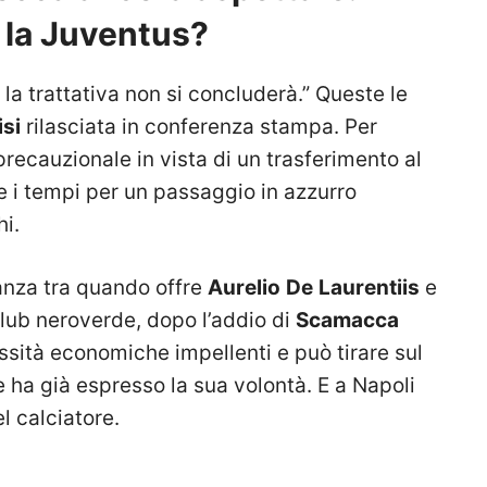
 la Juventus?
la trattativa non si concluderà.” Queste le
isi
rilasciata in conferenza stampa. Per
recauzionale in vista di un trasferimento al
e i tempi per un passaggio in azzurro
i.
anza tra quando offre
Aurelio
De
Laurentiis
e
 club neroverde, dopo l’addio di
Scamacca
ssità economiche impellenti e può tirare sul
re ha già espresso la sua volontà. E a Napoli
l calciatore.