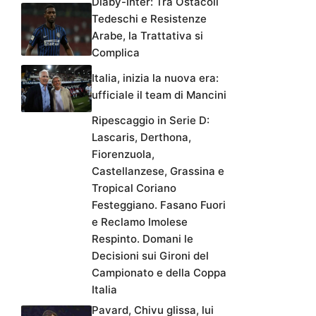
Diaby-Inter: Tra Ostacoli
Tedeschi e Resistenze
Arabe, la Trattativa si
Complica
Italia, inizia la nuova era:
ufficiale il team di Mancini
Ripescaggio in Serie D:
Lascaris, Derthona,
Fiorenzuola,
Castellanzese, Grassina e
Tropical Coriano
Festeggiano. Fasano Fuori
e Reclamo Imolese
Respinto. Domani le
Decisioni sui Gironi del
Campionato e della Coppa
Italia
Pavard, Chivu glissa, lui