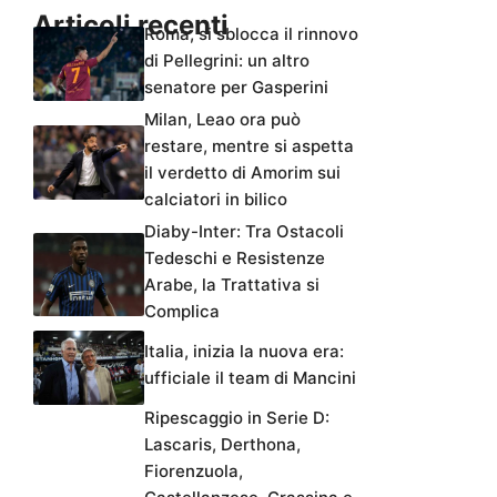
Articoli recenti
Roma, si sblocca il rinnovo
di Pellegrini: un altro
senatore per Gasperini
Milan, Leao ora può
restare, mentre si aspetta
il verdetto di Amorim sui
calciatori in bilico
Diaby-Inter: Tra Ostacoli
Tedeschi e Resistenze
Arabe, la Trattativa si
Complica
Italia, inizia la nuova era:
ufficiale il team di Mancini
Ripescaggio in Serie D:
Lascaris, Derthona,
Fiorenzuola,