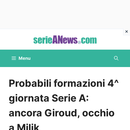
Vai
al
contenuto
Menu
Probabili formazioni 4^
giornata Serie A:
ancora Giroud, occhio
a Milik