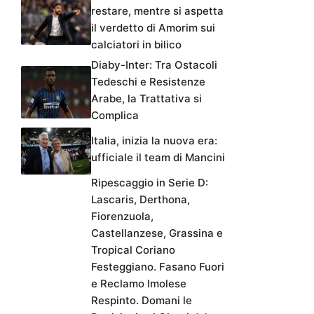
restare, mentre si aspetta
il verdetto di Amorim sui
calciatori in bilico
Diaby-Inter: Tra Ostacoli
Tedeschi e Resistenze
Arabe, la Trattativa si
Complica
Italia, inizia la nuova era:
ufficiale il team di Mancini
Ripescaggio in Serie D:
Lascaris, Derthona,
Fiorenzuola,
Castellanzese, Grassina e
Tropical Coriano
Festeggiano. Fasano Fuori
e Reclamo Imolese
Respinto. Domani le