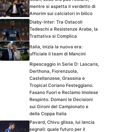
mentre si aspetta il verdetto di
Amorim sui calciatori in bilico
Diaby-Inter: Tra Ostacoli
Tedeschi e Resistenze Arabe, la
Trattativa si Complica
Italia, inizia la nuova era:
ufficiale il team di Mancini
Ripescaggio in Serie D: Lascaris,
Derthona, Fiorenzuola,
Castellanzese, Grassina e
Tropical Coriano Festeggiano.
Fasano Fuori e Reclamo Imolese
Respinto. Domani le Decisioni
sui Gironi del Campionato e
della Coppa Italia
Pavard, Chivu glissa, lui lancia
segnali: quale futuro per il