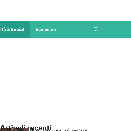
ità & Social
Esclusive
Articoli recenti
Milan, Leao ora può restare,