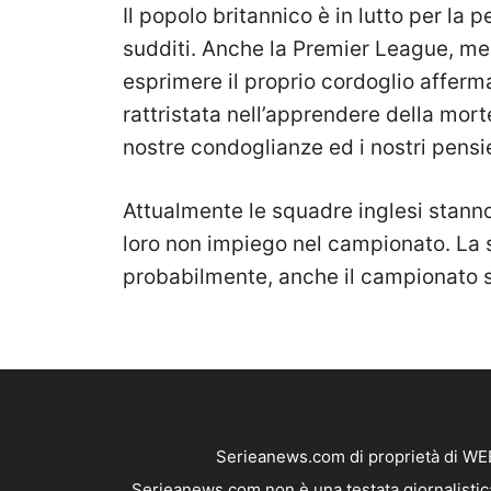
Il popolo britannico è in lutto per la 
sudditi. Anche la Premier League, med
esprimere il proprio cordoglio afferm
rattristata nell’apprendere della mort
nostre condoglianze ed i nostri pensie
Attualmente le squadre inglesi stann
loro non impiego nel campionato. La 
probabilmente, anche il campionato 
Serieanews.com di proprietà di WEB
Serieanews.com non è una testata giornalistica