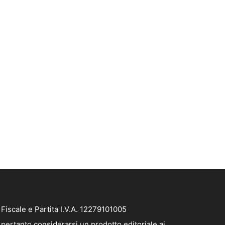
iscale e Partita I.V.A. 12279101005
pertanto considerarsi un prodotto editoriale ai