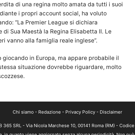
perdita di una regina molto amata da tutti i suoi
iante i propri account social, ha voluto
ando: “L
a Premier League si dichiara
e di Sua Maestà la Regina Elisabetta II. Le
ri vanno alla famiglia reale inglese”.
o giocando in Europa, ma appare probabile il
stessa situazione dovrebbe riguardare, molto
scozzese.
Chi siamo
-
Redazione
-
Privacy Policy
-
Disclaimer
 365 SRL - Via Nicola Marchese 10, 00141 Roma (RM) - Codice F
, in quanto viene aggiornato senza alcuna periodicità. Non può 