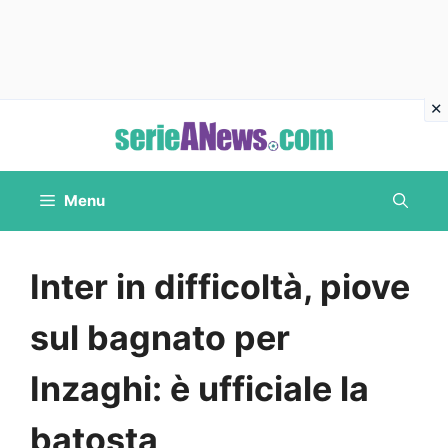
Vai
al
contenuto
Menu
Inter in difficoltà, piove
sul bagnato per
Inzaghi: è ufficiale la
batosta