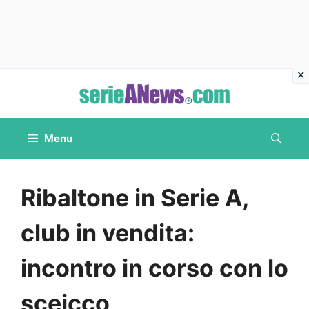
Vai
al
contenuto
Menu
Ribaltone in Serie A,
club in vendita:
incontro in corso con lo
sceicco