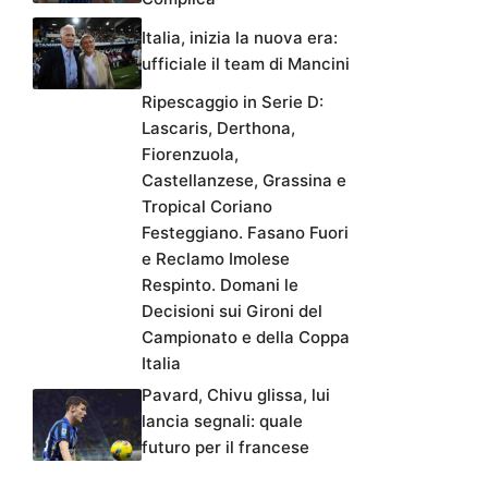
Italia, inizia la nuova era:
ufficiale il team di Mancini
Ripescaggio in Serie D:
Lascaris, Derthona,
Fiorenzuola,
Castellanzese, Grassina e
Tropical Coriano
Festeggiano. Fasano Fuori
e Reclamo Imolese
Respinto. Domani le
Decisioni sui Gironi del
Campionato e della Coppa
Italia
Pavard, Chivu glissa, lui
lancia segnali: quale
futuro per il francese