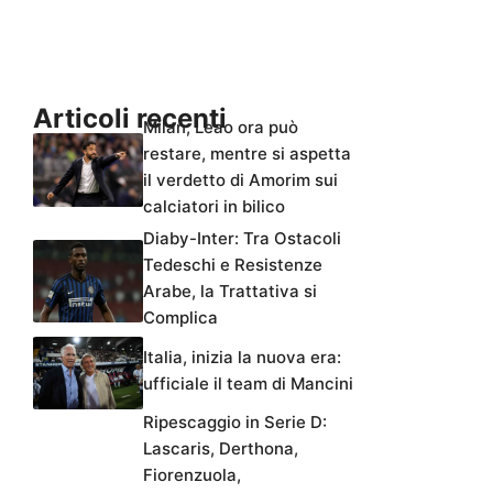
Articoli recenti
Milan, Leao ora può
restare, mentre si aspetta
il verdetto di Amorim sui
calciatori in bilico
Diaby-Inter: Tra Ostacoli
Tedeschi e Resistenze
Arabe, la Trattativa si
Complica
Italia, inizia la nuova era:
ufficiale il team di Mancini
Ripescaggio in Serie D:
Lascaris, Derthona,
Fiorenzuola,