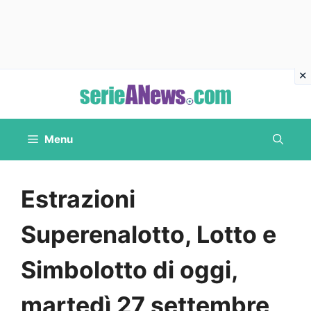
Vai
al
contenuto
Menu
Estrazioni
Superenalotto, Lotto e
Simbolotto di oggi,
martedì 27 settembre