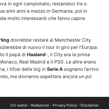
rova in ogni campionato, restandoci tre o
e anni anni e mezzo in Germania, poi in
role molto interessanti che fanno capire
rling
dovrebbe restare al Manchester City
izierebbe di nuovo il tour in giro per l’Europa:
to il papà di
Haaland
-, il City era la prima
 Monaco, Real Madrid e il PSG. Le altre erano
, i tifosi delle big in
Serie A
sognano l’arrivo
ondo, ma dovranno aspettare ancora un po’.
Chi siamo
-
Redazione
-
Privacy Policy
-
Disclaimer