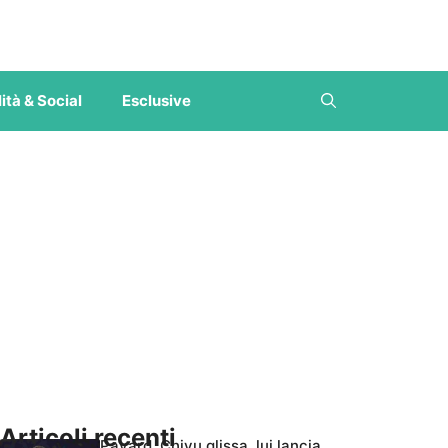
ità & Social
Esclusive
Articoli recenti
Pavard, Chivu glissa, lui lancia