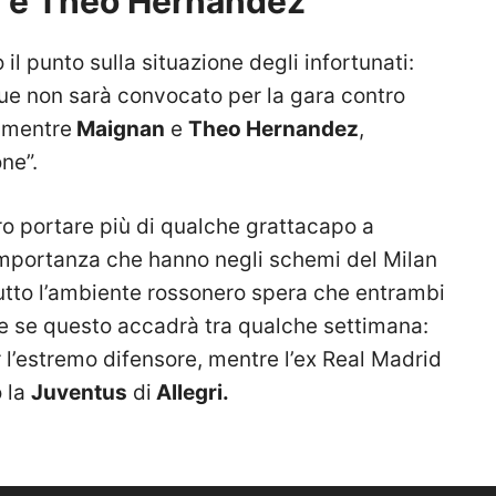
n e Theo Hernandez”
o il punto sulla situazione degli infortunati:
e non sarà convocato per la gara contro
, mentre
Maignan
e
Theo Hernandez
,
ne”.
o portare più di qualche grattacapo a
ll’importanza che hanno negli schemi del Milan
tto l’ambiente rossonero spera che entrambi
che se questo accadrà tra qualche settimana:
 l’estremo difensore, mentre l’ex Real Madrid
o la
Juventus
di
Allegri.