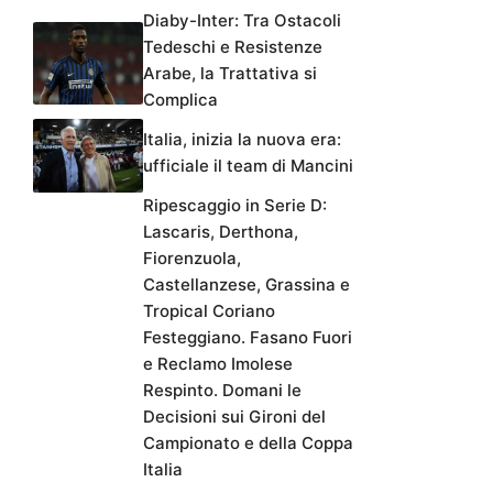
Diaby-Inter: Tra Ostacoli
Tedeschi e Resistenze
Arabe, la Trattativa si
Complica
Italia, inizia la nuova era:
ufficiale il team di Mancini
Ripescaggio in Serie D:
Lascaris, Derthona,
Fiorenzuola,
Castellanzese, Grassina e
Tropical Coriano
Festeggiano. Fasano Fuori
e Reclamo Imolese
Respinto. Domani le
Decisioni sui Gironi del
Campionato e della Coppa
Italia