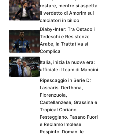
restare, mentre si aspetta
il verdetto di Amorim sui
calciatori in bilico
Diaby-Inter: Tra Ostacoli
Tedeschi e Resistenze
Arabe, la Trattativa si
Complica
Italia, inizia la nuova era:
ufficiale il team di Mancini
Ripescaggio in Serie D:
Lascaris, Derthona,
Fiorenzuola,
Castellanzese, Grassina e
Tropical Coriano
Festeggiano. Fasano Fuori
e Reclamo Imolese
Respinto. Domani le