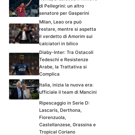
di Pellegrini: un altro
senatore per Gasperini
Milan, Leao ora può
restare, mentre si aspetta
il verdetto di Amorim sui
calciatori in bilico
Diaby-Inter: Tra Ostacoli
Tedeschi e Resistenze
Arabe, la Trattativa si
Complica
Italia, inizia la nuova era:
ufficiale il team di Mancini
Ripescaggio in Serie D:
Lascaris, Derthona,
Fiorenzuola,
Castellanzese, Grassina e
Tropical Coriano