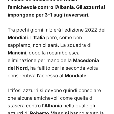
l’amichevole contro l’Albania. Gli azzurri si
impongono per 3-1 sugli avversari.
Tra pochi giorni inizierà l’edizione 2022 dei
Mondiali
. L’
Italia
però, come ben
sappiamo, non ci sarà. La squadra di
Mancini
, dopo la rocambolesca
eliminazione per mano della
Macedonia
del
Nord
, ha fallito per la seconda volta
consecutiva l’accesso al
Mondiale
.
I tifosi azzurri si devono quindi consolare
che alcune amichevoli come quella di
stasera contro l’
Albania
nella quale gli
azzurri di
Roberto
Mancini
hanno avuto la