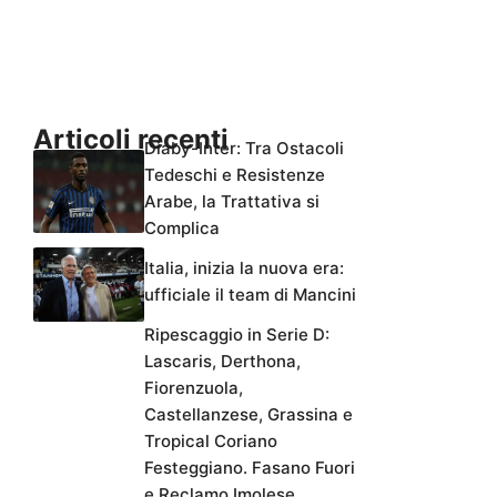
Articoli recenti
Diaby-Inter: Tra Ostacoli
Tedeschi e Resistenze
Arabe, la Trattativa si
Complica
Italia, inizia la nuova era:
ufficiale il team di Mancini
Ripescaggio in Serie D:
Lascaris, Derthona,
Fiorenzuola,
Castellanzese, Grassina e
Tropical Coriano
Festeggiano. Fasano Fuori
e Reclamo Imolese