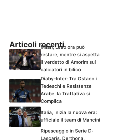
Articoli recenti
Milan, Leao ora può
restare, mentre si aspetta
il verdetto di Amorim sui
calciatori in bilico
Diaby-Inter: Tra Ostacoli
Tedeschi e Resistenze
Arabe, la Trattativa si
Complica
Italia, inizia la nuova era:
ufficiale il team di Mancini
Ripescaggio in Serie D:
Lascaris, Derthona,