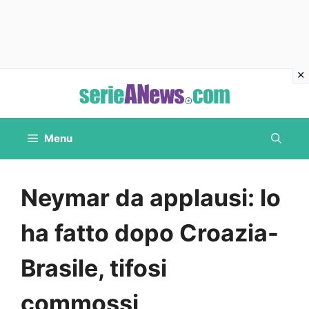
Vai
al
contenuto
Menu
Neymar da applausi: lo
ha fatto dopo Croazia-
Brasile, tifosi
commossi