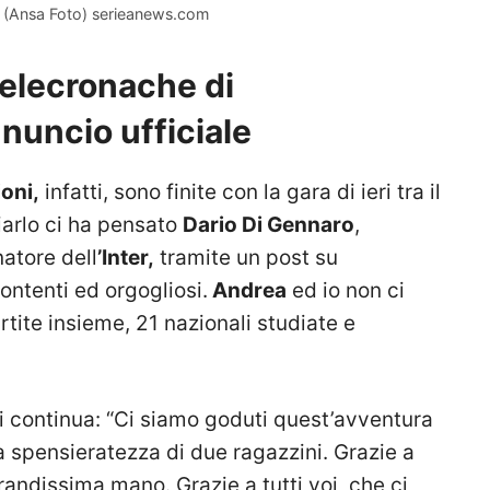
i (Ansa Foto) serieanews.com
telecronache di
nuncio ufficiale
oni,
infatti, sono finite con la gara di ieri tra il
arlo ci ha pensato
Dario Di Gennaro
,
atore dell
’Inter,
tramite un post su
contenti ed orgogliosi.
Andrea
ed io non ci
ite insieme, 21 nazionali studiate e
poi continua: “Ci siamo goduti quest’avventura
la spensieratezza di due ragazzini. Grazie a
grandissima mano. Grazie a tutti voi, che ci