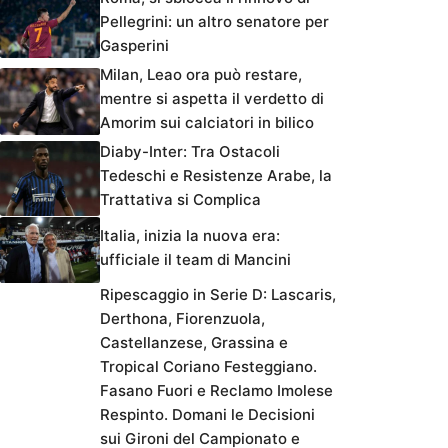
Pellegrini: un altro senatore per
Gasperini
Milan, Leao ora può restare,
mentre si aspetta il verdetto di
Amorim sui calciatori in bilico
Diaby-Inter: Tra Ostacoli
Tedeschi e Resistenze Arabe, la
Trattativa si Complica
Italia, inizia la nuova era:
ufficiale il team di Mancini
Ripescaggio in Serie D: Lascaris,
Derthona, Fiorenzuola,
Castellanzese, Grassina e
Tropical Coriano Festeggiano.
Fasano Fuori e Reclamo Imolese
Respinto. Domani le Decisioni
sui Gironi del Campionato e