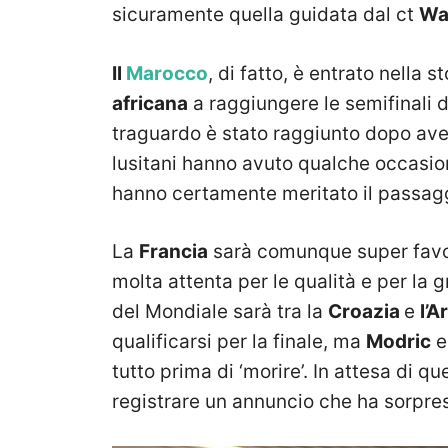
sicuramente quella guidata dal ct
Wal
Il
Marocco
, di fatto, è entrato nella 
africana
a raggiungere le semifinali
traguardo è stato raggiunto dopo aver
lusitani hanno avuto qualche occasio
hanno certamente meritato il passagg
La
Francia
sarà comunque super favor
molta attenta per le qualità e per la 
del Mondiale sarà tra la
Croazia
e
l’A
qualificarsi per la finale, ma
Modric
e
tutto prima di ‘morire’. In attesa di q
registrare un annuncio che ha sorpreso