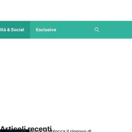
ità & Social
Esclusive
Articoli recenti
Roma, si sblocca il rinnovo di