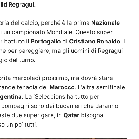
id Regragui.
storia del calcio, perché è la prima
Nazionale
 di un campionato Mondiale. Questo super
 battuto il
Portogallo
di
Cristiano Ronaldo
. I
ne per pareggiare, ma gli uomini di Regragui
io del turno.
ita mercoledì prossimo, ma dovrà stare
grande tenacia del
Marocco
. L’altra semifinale
rgentina.
La ‘Seleccions ha tutto per
 compagni sono dei bucanieri che daranno
ueste due super gare, in
Qatar
bisogna
 un po’ tutti.