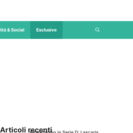
ità & Social
Esclusive
Articoli recenti
Ripescaggio in Serie D: Lascaris,