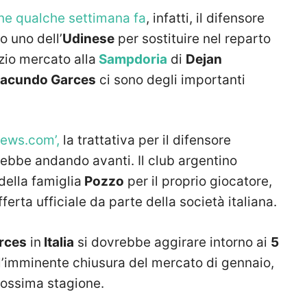
ne qualche settimana fa
, infatti, il difensore
o uno dell’
Udinese
per sostituire nel reparto
izio mercato alla
Sampdoria
di
Dejan
acundo Garces
ci sono degli importanti
News.com’,
la trattativa per il difensore
ebbe andando avanti. Il club argentino
della famiglia
Pozzo
per il proprio giocatore,
rta ufficiale da parte della società italiana.
rces
in
Italia
si dovrebbe aggirare intorno ai
5
l’imminente chiusura del mercato di gennaio,
rossima stagione.