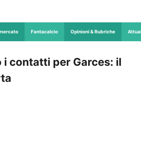
mercato
Fantacalcio
Opinioni & Rubriche
Attual
i contatti per Garces: il
rta