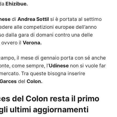
 da
Ehizibue.
nese
di
Andrea Sottil
si è portata al settimo
cedere alle competizioni europee dell’anno
sso dalla gara di domani contro una delle
 ovvero il
Verona.
i campo, il mese di gennaio porta con sé anche
ronte, come sempre, l’
Udinese
non si vuole far
 mercato. Tra queste bisogna inserire
Garces
del
Colon.
s del Colon resta il primo
 gli ultimi aggiornamenti