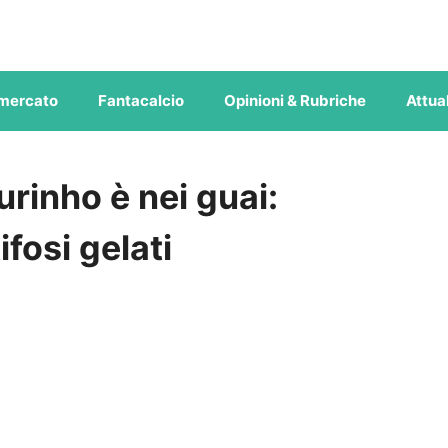
mercato
Fantacalcio
Opinioni & Rubriche
Attual
rinho è nei guai:
fosi gelati