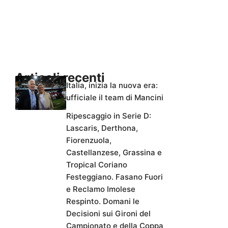
Articoli recenti
Italia, inizia la nuova era:
ufficiale il team di Mancini
Ripescaggio in Serie D:
Lascaris, Derthona,
Fiorenzuola,
Castellanzese, Grassina e
Tropical Coriano
Festeggiano. Fasano Fuori
e Reclamo Imolese
Respinto. Domani le
Decisioni sui Gironi del
Campionato e della Coppa