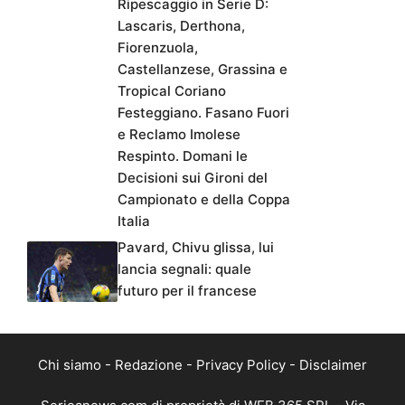
Ripescaggio in Serie D:
Lascaris, Derthona,
Fiorenzuola,
Castellanzese, Grassina e
Tropical Coriano
Festeggiano. Fasano Fuori
e Reclamo Imolese
Respinto. Domani le
Decisioni sui Gironi del
Campionato e della Coppa
Italia
Pavard, Chivu glissa, lui
lancia segnali: quale
futuro per il francese
Chi siamo
-
Redazione
-
Privacy Policy
-
Disclaimer