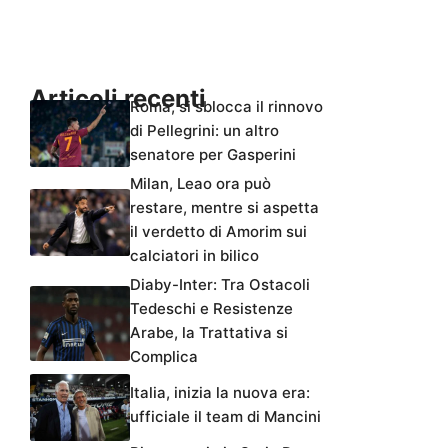
Articoli recenti
Roma, si sblocca il rinnovo
di Pellegrini: un altro
senatore per Gasperini
Milan, Leao ora può
restare, mentre si aspetta
il verdetto di Amorim sui
calciatori in bilico
Diaby-Inter: Tra Ostacoli
Tedeschi e Resistenze
Arabe, la Trattativa si
Complica
Italia, inizia la nuova era:
ufficiale il team di Mancini