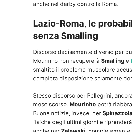
anche nel derby contro la Roma.
Lazio-Roma, le probabi
senza Smalling
Discorso decisamente diverso per quel
Mourinho non recupererà
Smalling
e
smaltito il problema muscolare accusa
completa disposizione solamente dopo
Stesso discorso per Pellegrini, ancor
mese scorso.
Mourinho
potrà riabbrac
Buone notizie, invece, per
Spinazzol
fisiche degli ultimi giorni e riprende
anche per
Zalewski
, completamente ri