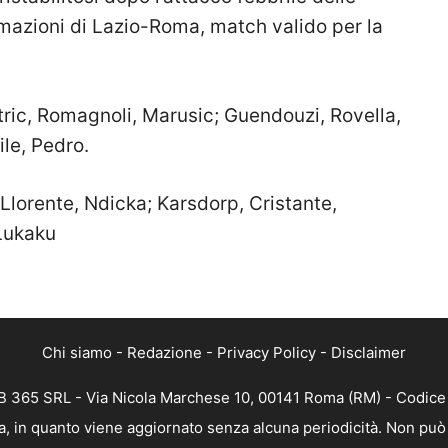
ormazioni di Lazio-Roma, match valido per la
atric, Romagnoli, Marusic; Guendouzi, Rovella,
le, Pedro.
, Llorente, Ndicka; Karsdorp, Cristante,
Lukaku
Chi siamo
-
Redazione
-
Privacy Policy
-
Disclaimer
 365 SRL - Via Nicola Marchese 10, 00141 Roma (RM) - Codice F
, in quanto viene aggiornato senza alcuna periodicità. Non può 