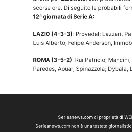
scorse ore. Di seguito le probabili f
12^ giornata di Serie A:
LAZIO (4-3-3)
: Provedel; Lazzari, P
Luis Alberto; Felipe Anderson, Immobi
ROMA (3-5-2)
: Rui Patricio; Mancini
Paredes, Aouar, Spinazzola; Dybala, 
Serieanews.com di proprietà di WEB
Serieanews.com non è una testata giornalistica