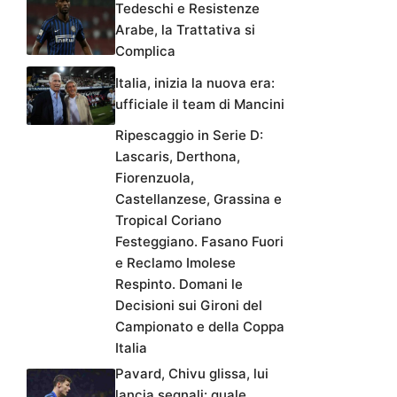
Tedeschi e Resistenze
Arabe, la Trattativa si
Complica
Italia, inizia la nuova era:
ufficiale il team di Mancini
Ripescaggio in Serie D:
Lascaris, Derthona,
Fiorenzuola,
Castellanzese, Grassina e
Tropical Coriano
Festeggiano. Fasano Fuori
e Reclamo Imolese
Respinto. Domani le
Decisioni sui Gironi del
Campionato e della Coppa
Italia
Pavard, Chivu glissa, lui
lancia segnali: quale