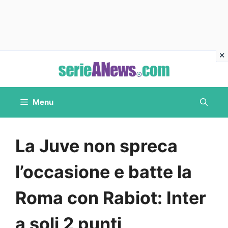
Vai
al
contenuto
Menu
La Juve non spreca
l’occasione e batte la
Roma con Rabiot: Inter
a soli 2 punti