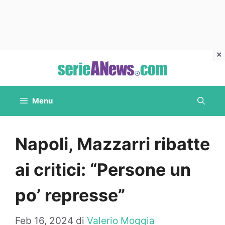
Vai
al
contenuto
Menu
Napoli, Mazzarri ribatte
ai critici: “Persone un
po’ represse”
Feb 16, 2024
di
Valerio Moggia