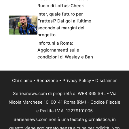
Ruolo di Loftus-Cheek
Inter, quale futuro per
Frattesi? Dai gol all’ultimo
secondo ai margini del
progetto
Infortuni a Roma:
Aggiornamenti sulle
condizioni di Wesley e Bah
Chi siamo
-
Redazione
-
Privacy Policy
-
Disclaimer
Serieanews.com di proprietà di WEB 365 SRL - Via
Nicola Marchese 10, 00141 Roma (RM) - Codice Fiscale
e Partita I.V.A. 12279101005
Serieanews.com non è una testata giornalistica, in
quanto viene aggiornato senza alcuna periodicità. Non