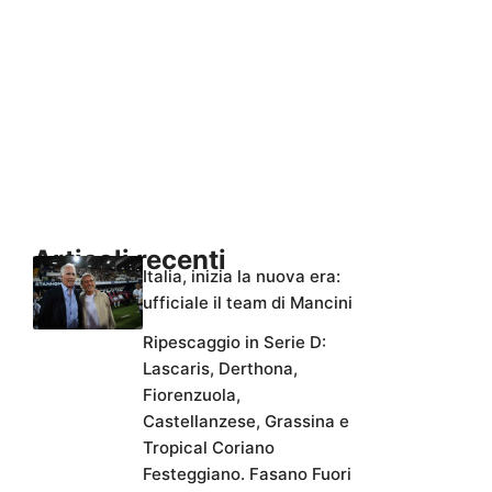
Articoli recenti
Italia, inizia la nuova era:
ufficiale il team di Mancini
Ripescaggio in Serie D:
Lascaris, Derthona,
Fiorenzuola,
Castellanzese, Grassina e
Tropical Coriano
Festeggiano. Fasano Fuori