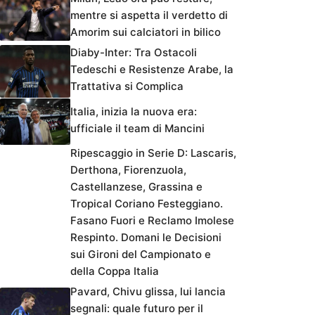
mentre si aspetta il verdetto di
Amorim sui calciatori in bilico
Diaby-Inter: Tra Ostacoli
Tedeschi e Resistenze Arabe, la
Trattativa si Complica
Italia, inizia la nuova era:
ufficiale il team di Mancini
Ripescaggio in Serie D: Lascaris,
Derthona, Fiorenzuola,
Castellanzese, Grassina e
Tropical Coriano Festeggiano.
Fasano Fuori e Reclamo Imolese
Respinto. Domani le Decisioni
sui Gironi del Campionato e
della Coppa Italia
Pavard, Chivu glissa, lui lancia
segnali: quale futuro per il