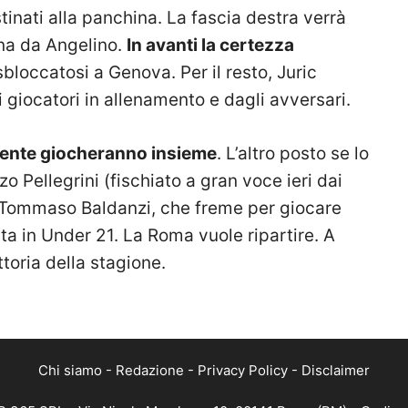
tinati alla panchina. La fascia destra verrà
na da Angelino.
In avanti la certezza
 sbloccatosi a Genova. Per il resto, Juric
i giocatori in allenamento e dagli avversari.
lmente giocheranno insieme
. L’altro posto se lo
o Pellegrini (fischiato a gran voce ieri dai
) e Tommaso Baldanzi, che freme per giocare
ta in Under 21. La Roma vuole ripartire. A
ttoria della stagione.
Chi siamo
-
Redazione
-
Privacy Policy
-
Disclaimer