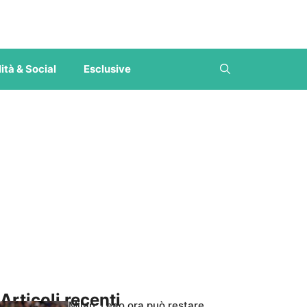
ità & Social
Esclusive
Articoli recenti
Milan, Leao ora può restare,