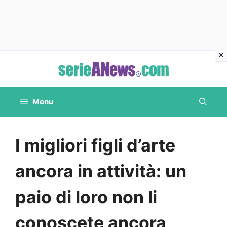
Vai
al
contenuto
Menu
I migliori figli d’arte
ancora in attività: un
paio di loro non li
conoscete ancora