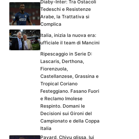
Diaby-Inter: Tra Ostacoli
Tedeschi e Resistenze
Arabe, la Trattativa si
Complica
Italia, inizia la nuova era:
ufficiale il team di Mancini
Ripescaggio in Serie D:
Lascaris, Derthona,
Fiorenzuola,
Castellanzese, Grassina e
Tropical Coriano
Festeggiano. Fasano Fuori
e Reclamo Imolese
Respinto. Domani le
Decisioni sui Gironi del
Campionato e della Coppa
Italia
Pavard, Chivu glissa, lui